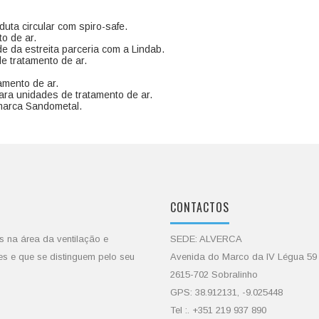
uta circular com spiro-safe.
o de ar.
e da estreita parceria com a Lindab.
e tratamento de ar.
amento de ar.
ra unidades de tratamento de ar.
 marca Sandometal.
CONTACTOS
s na área da ventilação e
SEDE: ALVERCA
es e que se distinguem pelo seu
Avenida do Marco da IV Légua 59
2615-702 Sobralinho
GPS: 38.912131, -9.025448
Tel :. +351 219 937 890