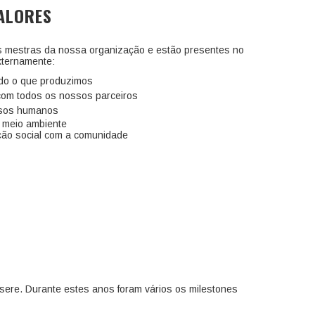
ALORES
s mestras da nossa organização e estão presentes no
xternamente:
udo o que produzimos
com todos os nossos parceiros
rsos humanos
o meio ambiente
ção social com a comunidade
sere. Durante estes anos foram vários os milestones