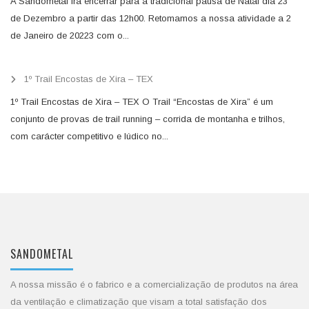
A Sandometal irá encerrar para a tradicional pausa de Natal dia 23
de Dezembro a partir das 12h00. Retomamos a nossa atividade a 2
de Janeiro de 20223 com o...
1º Trail Encostas de Xira – TEX
1º Trail Encostas de Xira – TEX O Trail “Encostas de Xira” é um
conjunto de provas de trail running – corrida de montanha e trilhos,
com carácter competitivo e lúdico no...
SANDOMETAL
A nossa missão é o fabrico e a comercialização de produtos na área
da ventilação e climatização que visam a total satisfação dos