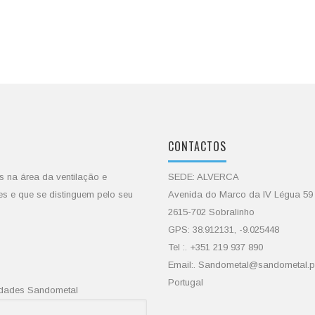
CONTACTOS
s na área da ventilação e
SEDE: ALVERCA
es e que se distinguem pelo seu
Avenida do Marco da IV Légua 59
2615-702 Sobralinho
GPS: 38.912131, -9.025448
Tel :. +351 219 937 890
Email:. Sandometal@sandometal.p
Portugal
vidades Sandometal