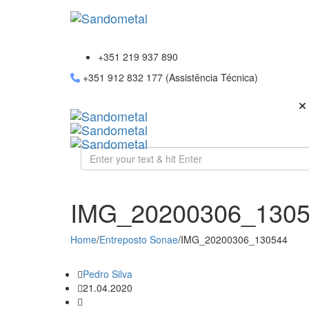
+351 219 937 890
+351 912 832 177 (Assistência Técnica)
IMG_20200306_130
Home
/
Entreposto Sonae
/
IMG_20200306_130544
Pedro Silva
21.04.2020