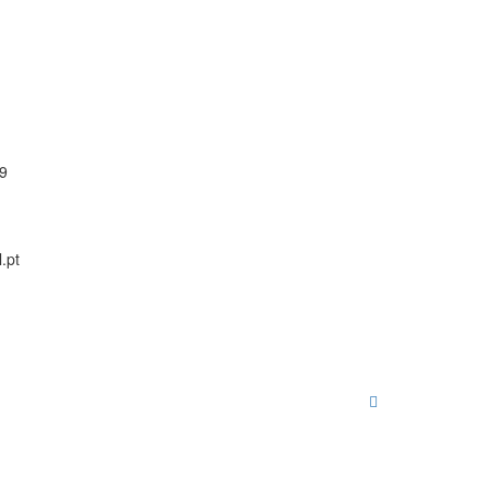
59
.pt