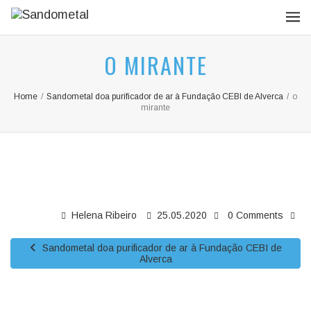
O MIRANTE
Home
/
Sandometal doa purificador de ar à Fundação CEBI de Alverca
/
o
mirante
Helena Ribeiro
25.05.2020
0 Comments
Sandometal doa purificador de ar à Fundação CEBI de
Alverca