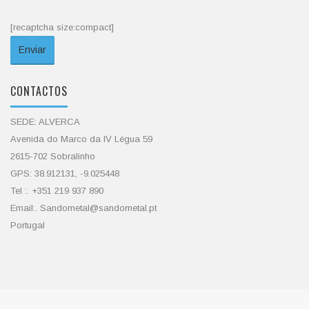
[recaptcha size:compact]
CONTACTOS
SEDE: ALVERCA
Avenida do Marco da IV Légua 59
2615-702 Sobralinho
GPS: 38.912131, -9.025448
Tel :. +351 219 937 890
Email:. Sandometal@sandometal.pt
Portugal