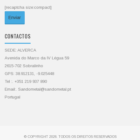
[recaptcha size:compact]
CONTACTOS
SEDE: ALVERCA
Avenida do Marco da IV Légua 59
2615-702 Sobralinho
GPS: 38.912131, -9.025448
Tel :. +351 219 937 890
Email:. Sandometal@sandometal.pt
Portugal
© COPYRIGHT 2026. TODOS OS DIREITOS RESERVADOS