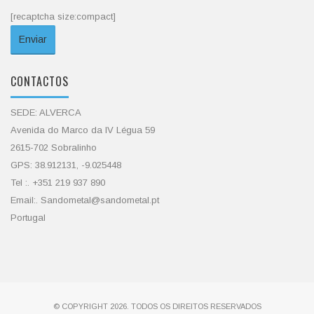
[recaptcha size:compact]
CONTACTOS
SEDE: ALVERCA
Avenida do Marco da IV Légua 59
2615-702 Sobralinho
GPS: 38.912131, -9.025448
Tel :. +351 219 937 890
Email:. Sandometal@sandometal.pt
Portugal
© COPYRIGHT 2026. TODOS OS DIREITOS RESERVADOS