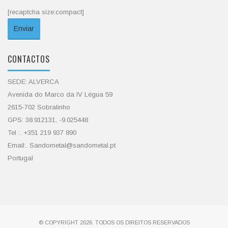
[recaptcha size:compact]
CONTACTOS
SEDE: ALVERCA
Avenida do Marco da IV Légua 59
2615-702 Sobralinho
GPS: 38.912131, -9.025448
Tel :. +351 219 937 890
Email:. Sandometal@sandometal.pt
Portugal
© COPYRIGHT 2026. TODOS OS DIREITOS RESERVADOS