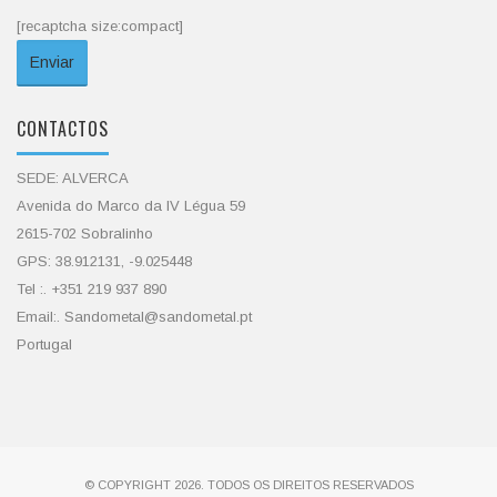
[recaptcha size:compact]
CONTACTOS
SEDE: ALVERCA
Avenida do Marco da IV Légua 59
2615-702 Sobralinho
GPS: 38.912131, -9.025448
Tel :. +351 219 937 890
Email:. Sandometal@sandometal.pt
Portugal
© COPYRIGHT 2026. TODOS OS DIREITOS RESERVADOS