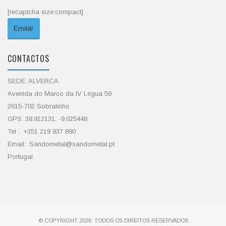
[recaptcha size:compact]
CONTACTOS
SEDE: ALVERCA
Avenida do Marco da IV Légua 59
2615-702 Sobralinho
GPS: 38.912131, -9.025448
Tel :. +351 219 937 890
Email:. Sandometal@sandometal.pt
Portugal
© COPYRIGHT 2026. TODOS OS DIREITOS RESERVADOS