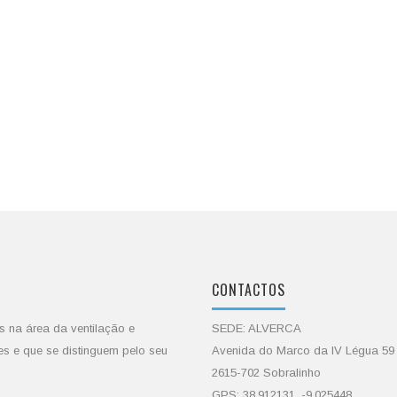
CONTACTOS
s na área da ventilação e
SEDE: ALVERCA
es e que se distinguem pelo seu
Avenida do Marco da IV Légua 59
2615-702 Sobralinho
GPS: 38.912131, -9.025448