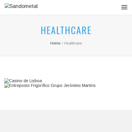
HEALTHCARE
Home
/
Healthcare
CASINO DE LISBOA
ENTREPOSTO FRIGORÍFICO GRUPO
JERÓNIMO MARTINS
Integer tincidunt. Cras dapibus. eleifend ac, enim.
Aliquam...
Integer tincidunt. Cras dapibus. eleifend ac, enim.
Aliquam...