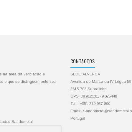
CONTACTOS
s na área da ventilação e
SEDE: ALVERCA
es e que se distinguem pelo seu
Avenida do Marco da IV Légua 59
2615-702 Sobralinho
GPS: 38.912131, -9.025448
Tel :. +351 219 937 890
Email:. Sandometal@sandometal.p
Portugal
vidades Sandometal