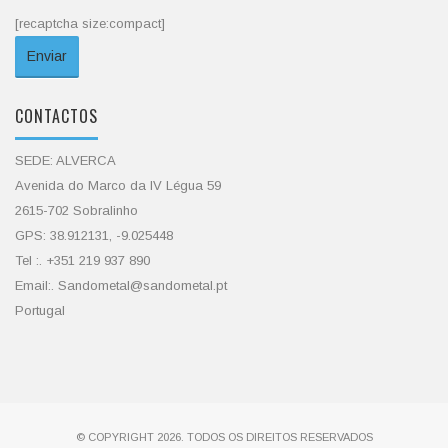
[recaptcha size:compact]
CONTACTOS
SEDE: ALVERCA
Avenida do Marco da IV Légua 59
2615-702 Sobralinho
GPS: 38.912131, -9.025448
Tel :. +351 219 937 890
Email:. Sandometal@sandometal.pt
Portugal
© COPYRIGHT 2026. TODOS OS DIREITOS RESERVADOS