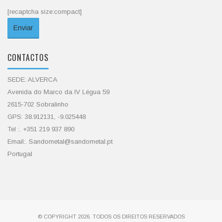
[recaptcha size:compact]
CONTACTOS
SEDE: ALVERCA
Avenida do Marco da IV Légua 59
2615-702 Sobralinho
GPS: 38.912131, -9.025448
Tel :. +351 219 937 890
Email:. Sandometal@sandometal.pt
Portugal
© COPYRIGHT 2026. TODOS OS DIREITOS RESERVADOS