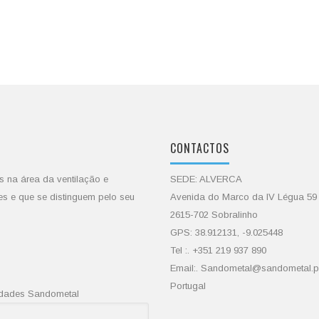
CONTACTOS
s na área da ventilação e
SEDE: ALVERCA
es e que se distinguem pelo seu
Avenida do Marco da IV Légua 59
2615-702 Sobralinho
GPS: 38.912131, -9.025448
Tel :. +351 219 937 890
Email:. Sandometal@sandometal.p
Portugal
vidades Sandometal