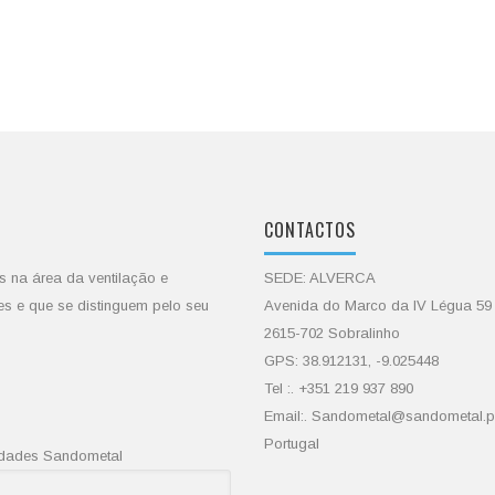
CONTACTOS
s na área da ventilação e
SEDE: ALVERCA
es e que se distinguem pelo seu
Avenida do Marco da IV Légua 59
2615-702 Sobralinho
GPS: 38.912131, -9.025448
Tel :. +351 219 937 890
Email:. Sandometal@sandometal.p
Portugal
vidades Sandometal