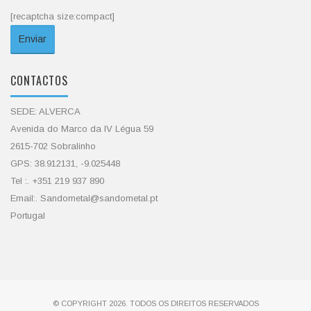
[recaptcha size:compact]
CONTACTOS
SEDE: ALVERCA
Avenida do Marco da IV Légua 59
2615-702 Sobralinho
GPS: 38.912131, -9.025448
Tel :. +351 219 937 890
Email:. Sandometal@sandometal.pt
Portugal
© COPYRIGHT 2026. TODOS OS DIREITOS RESERVADOS