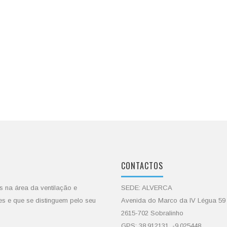
CONTACTOS
s na área da ventilação e
SEDE: ALVERCA
es e que se distinguem pelo seu
Avenida do Marco da IV Légua 59
2615-702 Sobralinho
GPS: 38.912131, -9.025448