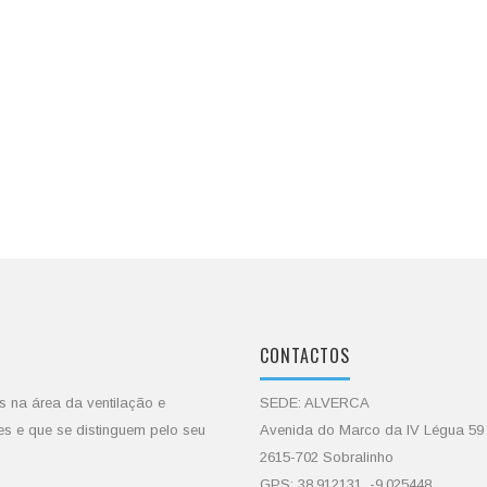
CONTACTOS
s na área da ventilação e
SEDE: ALVERCA
es e que se distinguem pelo seu
Avenida do Marco da IV Légua 59
2615-702 Sobralinho
GPS: 38.912131, -9.025448