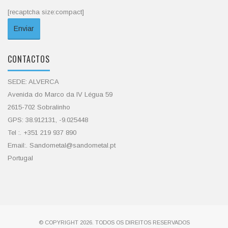
[recaptcha size:compact]
CONTACTOS
SEDE: ALVERCA
Avenida do Marco da IV Légua 59
2615-702 Sobralinho
GPS: 38.912131, -9.025448
Tel :. +351 219 937 890
Email:. Sandometal@sandometal.pt
Portugal
© COPYRIGHT 2026. TODOS OS DIREITOS RESERVADOS