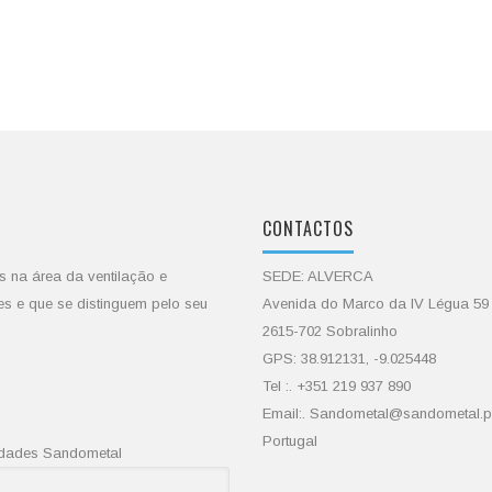
CONTACTOS
s na área da ventilação e
SEDE: ALVERCA
es e que se distinguem pelo seu
Avenida do Marco da IV Légua 59
2615-702 Sobralinho
GPS: 38.912131, -9.025448
Tel :. +351 219 937 890
Email:. Sandometal@sandometal.p
Portugal
vidades Sandometal