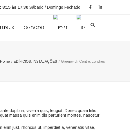
 8:15 às 17:30
Sábado / Domingo Fechado
TEFÓLIO
CONTACTOS
Home
/
EDÍFICIOS
,
INSTALAÇÕES
/
Greenwich Centre, Londres
ante dapib in, viverra quis, feugiat. Donec quam felis,
sequat massa quis enim dis parturient montes, nascetur
 In enm just, rhoncus ut, imperdiet a, venenatis vitae,