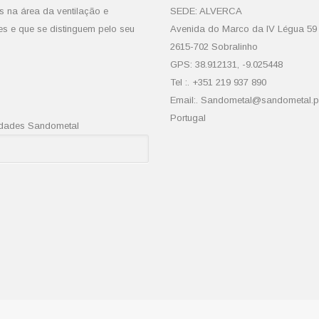
s na área da ventilação e
SEDE: ALVERCA
es e que se distinguem pelo seu
Avenida do Marco da IV Légua 59
2615-702 Sobralinho
GPS: 38.912131, -9.025448
Tel :. +351 219 937 890
Email:. Sandometal@sandometal.p
Portugal
vidades Sandometal