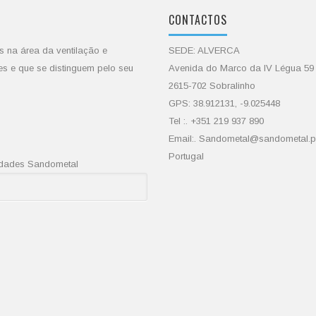
CONTACTOS
s na área da ventilação e
SEDE: ALVERCA
es e que se distinguem pelo seu
Avenida do Marco da IV Légua 59
2615-702 Sobralinho
GPS: 38.912131, -9.025448
Tel :. +351 219 937 890
Email:. Sandometal@sandometal.p
Portugal
vidades Sandometal