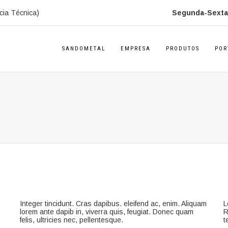
cia Técnica)
Segunda-Sexta:
SANDOMETAL
EMPRESA
PRODUTOS
POR
Integer tincidunt. Cras dapibus. eleifend ac, enim. Aliquam
L
lorem ante dapib in, viverra quis, feugiat. Donec quam
R
felis, ultricies nec, pellentesque.
t