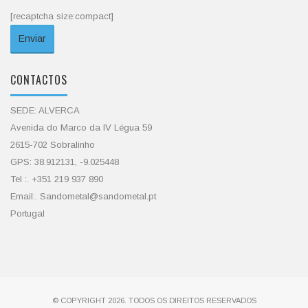
[recaptcha size:compact]
CONTACTOS
SEDE: ALVERCA
Avenida do Marco da IV Légua 59
2615-702 Sobralinho
GPS: 38.912131, -9.025448
Tel :. +351 219 937 890
Email:. Sandometal@sandometal.pt
Portugal
© COPYRIGHT 2026. TODOS OS DIREITOS RESERVADOS