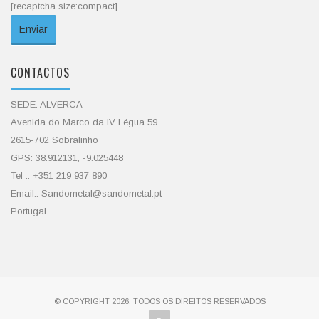
[recaptcha size:compact]
CONTACTOS
SEDE: ALVERCA
Avenida do Marco da IV Légua 59
2615-702 Sobralinho
GPS: 38.912131, -9.025448
Tel :. +351 219 937 890
Email:. Sandometal@sandometal.pt
Portugal
© COPYRIGHT 2026. TODOS OS DIREITOS RESERVADOS