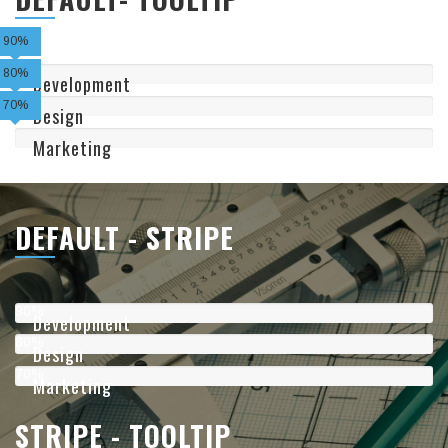
90%
80%
Development
70%
Design
Marketing
DEFAULT - STRIPE
90%
Development
80%
Design
70%
Marketing
STRIPE - TOOLTIP