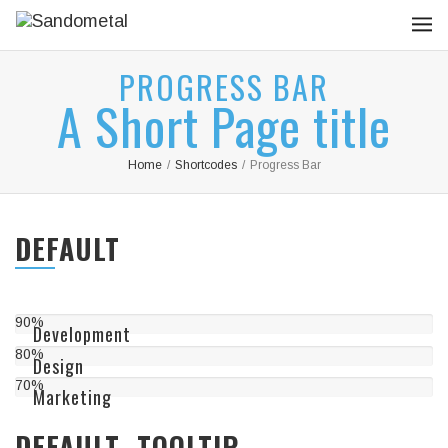
PROGRESS BAR
A Short Page title
Home
/
Shortcodes
/
Progress Bar
DEFAULT
90%
Development
80%
Design
70%
Marketing
DEFAULT- TOOLTIP