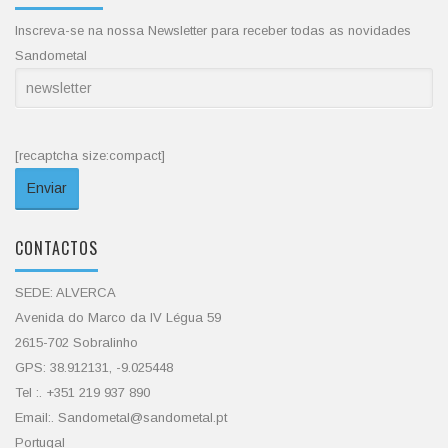
Inscreva-se na nossa Newsletter para receber todas as novidades
Sandometal
[recaptcha size:compact]
CONTACTOS
SEDE: ALVERCA
Avenida do Marco da IV Légua 59
2615-702 Sobralinho
GPS: 38.912131, -9.025448
Tel :. +351 219 937 890
Email:. Sandometal@sandometal.pt
Portugal