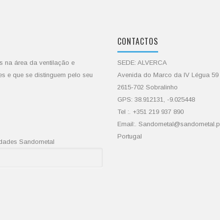
CONTACTOS
s na área da ventilação e
SEDE: ALVERCA
es e que se distinguem pelo seu
Avenida do Marco da IV Légua 59
2615-702 Sobralinho
GPS: 38.912131, -9.025448
Tel :. +351 219 937 890
Email:. Sandometal@sandometal.p
Portugal
vidades Sandometal