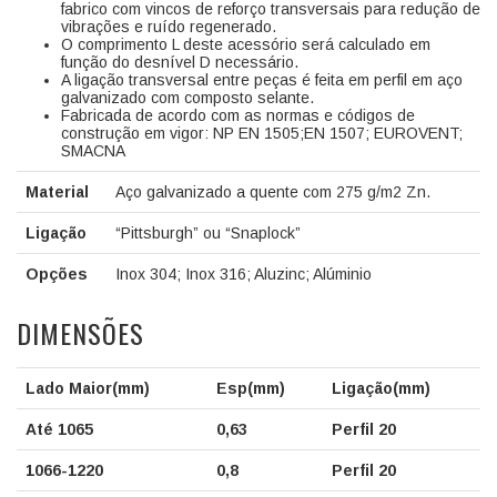
fabrico com vincos de reforço transversais para redução de
vibrações e ruído regenerado.
O comprimento L deste acessório será calculado em
função do desnível D necessário.
A ligação transversal entre peças é feita em perfil em aço
galvanizado com composto selante.
Fabricada de acordo com as normas e códigos de
construção em vigor: NP EN 1505;EN 1507; EUROVENT;
SMACNA
Material
Aço galvanizado a quente com 275 g/m
2
Zn.
Ligação
“Pittsburgh” ou “
Snaplock
”
Opções
Inox 304
;
Inox 316
;
Aluzinc;
Alúminio
DIMENSÕES
Lado Maior(mm)
Esp(mm)
Ligação(mm)
Até 1065
0,63
Perfil 20
1066-1220
0,8
Perfil 20