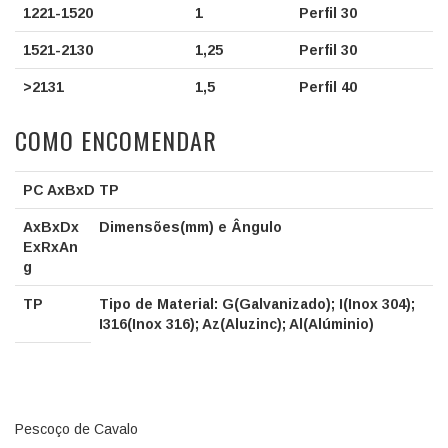
1221-1520
1
Perfil 30
1521-2130
1,25
Perfil 30
>2131
1,5
Perfil 40
COMO ENCOMENDAR
PC AxBxD TP
AxBxDx
Dimensões(mm) e Ângulo
ExRxAn
g
TP
Tipo de Material: G(Galvanizado); I(Inox 304);
I316(Inox 316); Az(Aluzinc); Al(Alúminio)
Pescoço de Cavalo