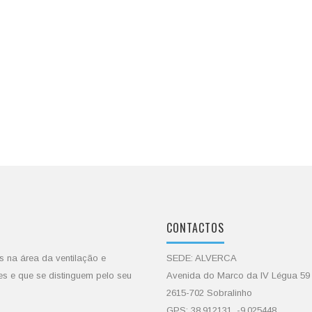
CONTACTOS
s na área da ventilação e
SEDE: ALVERCA
es e que se distinguem pelo seu
Avenida do Marco da IV Légua 59
2615-702 Sobralinho
GPS: 38.912131, -9.025448